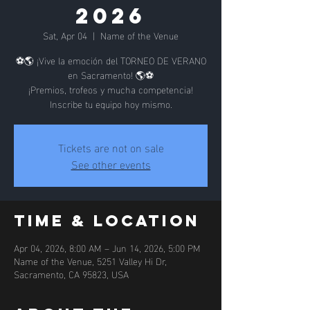
2026
Sat, Apr 04
  |  
Name of the Venue
⚽🌎 ¡Vive la emoción del TORNEO DE VERANO
en Sacramento! 🌎⚽
¡Premios, trofeos y mucha competencia!
Inscribe tu equipo hoy mismo.
Tickets are not on sale
See other events
Time & Location
Apr 04, 2026, 8:00 AM – Jun 14, 2026, 5:00 PM
Name of the Venue, 5251 Valley Hi Dr,
Sacramento, CA 95823, USA