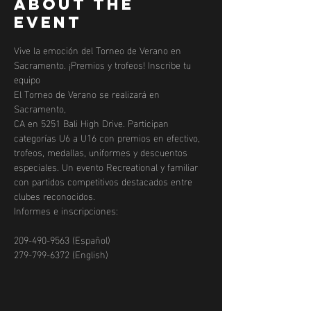
About the
event
Vive la emoción del Torneo de Verano en 
Sacramento. ¡Premios y trofeos! Inscribe tu 
equipo
El Torneo de Verano se realizará en 
Sacramento, 
CA en 5251 Bali High Drive. Participan 
categorías U6 a U16 con premios en efectivo, 
trofeos, medallas, uniformes y descuentos 
especiales. Un evento Recreational y familiar 
con partidos competitivos destacados entre 
clubes reconocidos.
Informes e inscripciones:
209-490-9563 (Español)   
279-799-6372 (English)