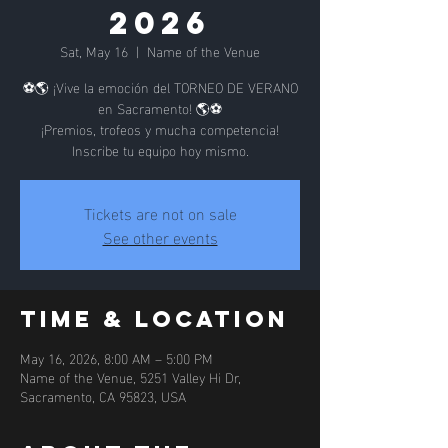
2026
Sat, May 16
  |  
Name of the Venue
⚽🌎 ¡Vive la emoción del TORNEO DE VERANO
en Sacramento! 🌎⚽
¡Premios, trofeos y mucha competencia!
Inscribe tu equipo hoy mismo.
Tickets are not on sale
See other events
Time & Location
May 16, 2026, 8:00 AM – 5:00 PM
Name of the Venue, 5251 Valley Hi Dr,
Sacramento, CA 95823, USA