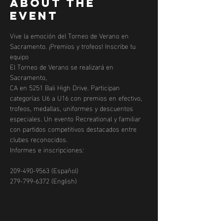
About the
event
Vive la emoción del Torneo de Verano en 
Sacramento. ¡Premios y trofeos! Inscribe tu 
equipo
El Torneo de Verano se realizará en 
Sacramento, 
CA en 5251 Bali High Drive. Participan 
categorías U6 a U16 con premios en efectivo, 
trofeos, medallas, uniformes y descuentos 
especiales. Un evento Recreational y familiar 
con partidos competitivos destacados entre 
clubes reconocidos.
Informes e inscripciones:
209-490-9563 (Español)   
279-799-6372 (English)